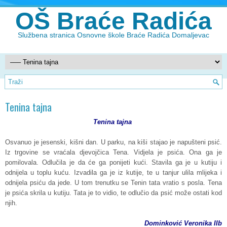
OŠ Braće Radića
Službena stranica Osnovne škole Braće Radića Domaljevac
Tenina tajna
Tenina tajna
Osvanuo je jesenski, kišni dan. U parku, na kiši stajao je napušteni psić.
Iz trgovine se vraćala djevojčica Tena. Vidjela je psića. Ona ga je
pomilovala. Odlučila je da će ga ponijeti kući. Stavila ga je u kutiju i
odnijela u toplu kuću. Izvadila ga je iz kutije, te u tanjur ulila mlijeka i
odnijela psiću da jede. U tom trenutku se Tenin tata vratio s posla. Tena
je psića skrila u kutiju. Tata je to vidio, te odlučio da psić može ostati kod
njih.
Dominković Veronika IIb