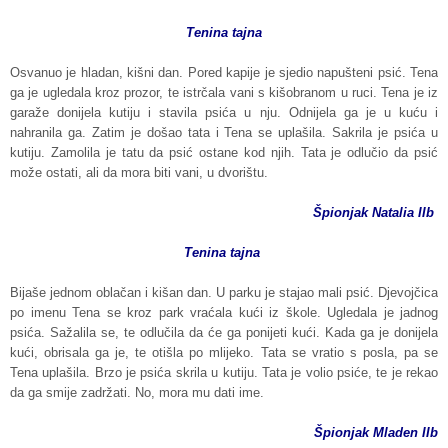
Tenina tajna
Osvanuo je hladan, kišni dan. Pored kapije je sjedio napušteni psić. Tena
ga je ugledala kroz prozor, te istrčala vani s kišobranom u ruci. Tena je iz
garaže donijela kutiju i stavila psića u nju. Odnijela ga je u kuću i
nahranila ga. Zatim je došao tata i Tena se uplašila. Sakrila je psića u
kutiju. Zamolila je tatu da psić ostane kod njih. Tata je odlučio da psić
može ostati, ali da mora biti vani, u dvorištu.
Špionjak Natalia IIb
Tenina tajna
Bijaše jednom oblačan i kišan dan. U parku je stajao mali psić. Djevojčica
po imenu Tena se kroz park vraćala kući iz škole. Ugledala je jadnog
psića. Sažalila se, te odlučila da će ga ponijeti kući. Kada ga je donijela
kući, obrisala ga je, te otišla po mlijeko. Tata se vratio s posla, pa se
Tena uplašila. Brzo je psića skrila u kutiju. Tata je volio psiće, te je rekao
da ga smije zadržati. No, mora mu dati ime.
Špionjak Mladen IIb