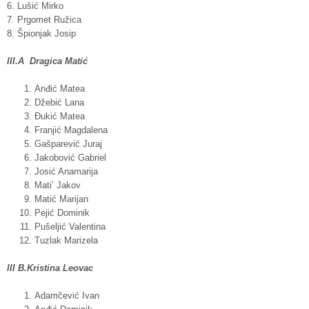
6. Lušić Mirko
7. Prgomet Ružica
8. Špionjak Josip
III.A
Dragica
Matić
Anđić Matea
Džebić Lana
Đukić Matea
Franjić Magdalena
Gašparević Juraj
Jakobović Gabriel
Josić Anamarija
Mati’ Jakov
Matić Marijan
Pejić Dominik
Pušeljić Valentina
Tuzlak Marizela
III B.Kristina Leovac
Adamčević Ivan