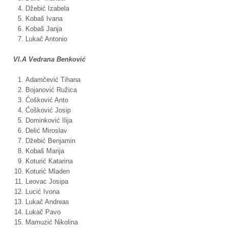
Džebić Izabela
Kobaš Ivana
Kobaš Janja
Lukač Antonio
VI.A Vedrana Benković
Adamčević Tihana
Bojanović Ružica
Ćošković Anto
Ćošković Josip
Dominković Ilija
Delić Miroslav
Džebić Benjamin
Kobaš Marija
Koturić Katarina
Koturić Mladen
Leovac Josipa
Lucić Ivona
Lukač Andreas
Lukač Pavo
Mamuzić Nikolina