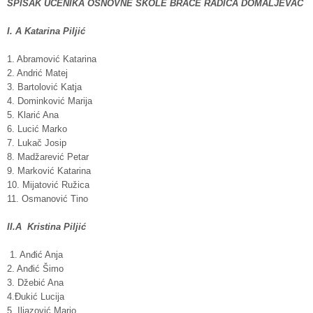
SPISAK UČENIKA OSNOVNE ŠKOLE BRAĆE RADIĆA DOMALJEVAC
I. A Katarina Piljić
1. Abramović Katarina
2. Andrić Matej
3. Bartolović Katja
4. Dominković Marija
5. Klarić Ana
6. Lucić Marko
7. Lukač Josip
8. Madžarević Petar
9. Marković Katarina
10. Mijatović Ružica
11. Osmanović Tino
II.A
Kristina Piljić
1. Anđić Anja
2. Anđić Šimo
3. Džebić Ana
4.Đukić Lucija
5. Iljazović Mario