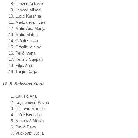
Leovac Antonio
Leovac Mihael
Lucić Katarina
Madžarević Ivan
Matić Ana-Marija
Matić Matea
Oršolić Lana
Oršolić Mislav
Pejić Ivana
Perišić Stjepan
Piljić Anto
Tunjić Dalija
IV. B Snježana Klarić
Čalušić Ana
Dujmenović Pavao
Iljazović Martina
Lušić Benedikt
Mijatović Marko
Pavić Pavo
Vučković Lucija