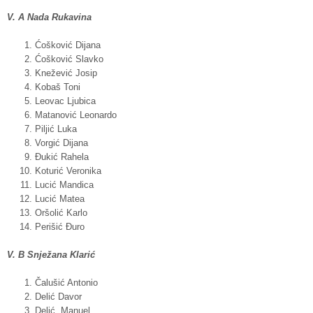
V. A Nada Rukavina
Ćošković Dijana
Ćošković Slavko
Knežević Josip
Kobaš Toni
Leovac Ljubica
Matanović Leonardo
Piljić Luka
Vorgić Dijana
Đukić Rahela
Koturić Veronika
Lucić Mandica
Lucić Matea
Oršolić Karlo
Perišić Đuro
V. B Snježana Klarić
Čalušić Antonio
Delić Davor
Delić Manuel