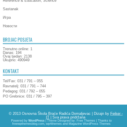
Reference & Education, Science
Sastanak
Игра
Новости
BROJAC POSJETA
Trenutno online: 1
Danas: 194
Ovaj tjedan: 2138
Ukupno: 490949
KONTAKT
Tel/Fax: 031 / 791 – 055
Ravnatelj: 031 / 791 – 744
Pedagog: 031 / 792 – 055
PO Grebnice: 031 / 795 – 397
© 2013 Osnovna Škola Braće Radića Domaljevac | Dizajn by
Fejker -
IT
| Sva prava pridržana
Powered by
WordPress
| Theme Designed by:
Free Themes
| Thanks to
freewpthemesblog.com
,
wp4themes
and
Magazine WordPress Themes