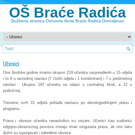
OŠ Braće Radića
Službena stranica Osnovne škole Braće Radića Domaljevac
Učenici
Ove školske godine imamo ukupno 219 učenika raspoređenih u 15 odjela
i to 8 u razrednoj nastavi (7 čistih odjela i 1 kombinirani) i 7 u predmetnoj
nastavi . Ukupno 197 učenika se nalazi u centralnoj školi, a 22 u
područnoj.
Trenutno svih 15 odjela pohađa nastavu po devetogodišnjem planu i
programu.
Prava i obveze učenika neraskidivo su vezani. Učenici kao sudionici
odgojno-obrazovnog procesa moraju imati osigurana prava, ali isto tako
dužni su ispunjavati i određene obveze.