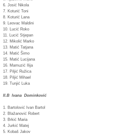
6. Josić Nikola
7. Koturić Toni
8. Koturić Lana
9. Leovac Maldini
10. Lucić Roko
11. Lucić Stjepan
12. Mikolić Marko
13. Matić Tatjana
14. Matić Šimo
15. Matić Lucijana
16. Mamuzić Ilija
17. Piljić Ružica
18. Piljić Mihael
19. Tunjić Luka
II.B
Ivana Dominković
1. Bartolović Ivan Bartol
2. Blažanović Robert
3. Brkić Maria
4. Jurkić Matej
5. Kobaš Jakov