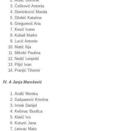
Anđić Dominik
Ćošković Antonia
Dominković Manda
Džebić Katarina
Gregurević Ana
Kesić Ivano
Kobaš Marko
Lucić Antonio
Matić Ilija
Mikolić Paulina
Nedić Leopold
Piljić Ivan
Pranjić Tihomir
IV. A Janja Marošević
Anđić Monika
Gašparević Kristina
Imrek Danijel
Kešinac Đurđica
Klarić Ivo
Koturić Jana
Leovac Mato