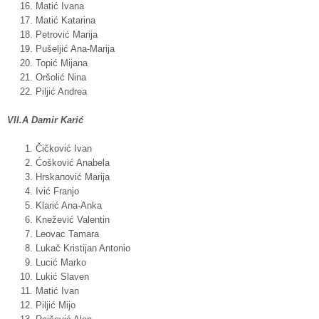
Matić Ivana
Matić Katarina
Petrović Marija
Pušeljić Ana-Marija
Topić Mijana
Oršolić Nina
Piljić Andrea
VII.A Damir Karić
Čičković Ivan
Ćošković Anabela
Hrskanović Marija
Ivić Franjo
Klarić Ana-Anka
Knežević Valentin
Leovac Tamara
Lukač Kristijan Antonio
Lucić Marko
Lukić Slaven
Matić Ivan
Piljić Mijo