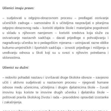
Učenici imaju pravo:
– sudjelovati u odgojno-obrazovnom procesu – predlagati osnivanje
učeničkih zadruga – samostalno ili s učiteljima raspravljati o pitanjima
odgojno obrazovnog rada – koristiti objekte škole i materijalne pogodnosti
u skladu s njihovom namjenom – koristiti sredstva koja služe za
ostvarivanje nastavnih sadržaja – davati prijedloge o pohvaljivanju i
nagrađivanju učenika te o pedagoškim mjerama – ustrojavati razne oblike
kulturno-umjetničkih i športskih sadržaja – iznositi prijedloge i mišljenja o
uređivanju odnosa u školi koji su u svezi s njihovim potrebama i
sklonostima.
Učenici su dužni
:
– redovito pohađati nastavu i izvršavati druge školske obveze – savjesno
učiti i aktivno sudjelovati u nastavnom procesu – njegovati humane
odnose među učenicima, učiteljima i drugim djelatnicima škole – čuvati
imovinu koju koriste te imovine drugih učenika i djelatnika škole –
poštovati pravila školskog života i rada – pravodobno opravdati izostanke
i zakašnjenja.