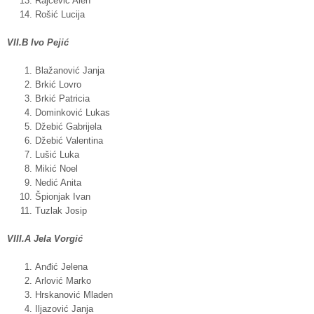
Rajčević Alen
Rošić Lucija
VII.B Ivo Pejić
Blažanović Janja
Brkić Lovro
Brkić Patricia
Dominković Lukas
Džebić Gabrijela
Džebić Valentina
Lušić Luka
Mikić Noel
Nedić Anita
Špionjak Ivan
Tuzlak Josip
VIII.A Jela Vorgić
Anđić Jelena
Arlović Marko
Hrskanović Mladen
Iljazović Janja