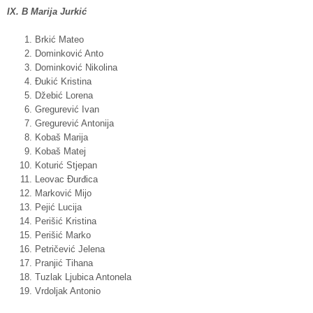
IX. B Marija Jurkić
Brkić Mateo
Dominković Anto
Dominković Nikolina
Đukić Kristina
Džebić Lorena
Gregurević Ivan
Gregurević Antonija
Kobaš Marija
Kobaš Matej
Koturić Stjepan
Leovac Đurđica
Marković Mijo
Pejić Lucija
Perišić Kristina
Perišić Marko
Petričević Jelena
Pranjić Tihana
Tuzlak Ljubica Antonela
Vrdoljak Antonio