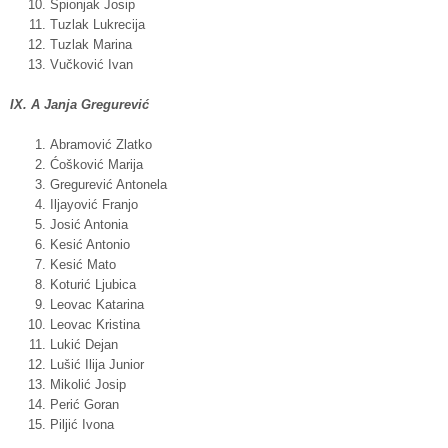
Špionjak Josip
Tuzlak Lukrecija
Tuzlak Marina
Vučković Ivan
IX. A Janja Gregurević
Abramović Zlatko
Ćošković Marija
Gregurević Antonela
Iljayović Franjo
Josić Antonia
Kesić Antonio
Kesić Mato
Koturić Ljubica
Leovac Katarina
Leovac Kristina
Lukić Dejan
Lušić Ilija Junior
Mikolić Josip
Perić Goran
Piljić Ivona