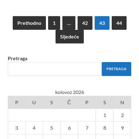
Prethodno
1
…
42
43
44
Sljedeće
Pretraga
PRETRAGA
kolovoz 2026
P
U
S
Č
P
S
N
1
2
3
4
5
6
7
8
9