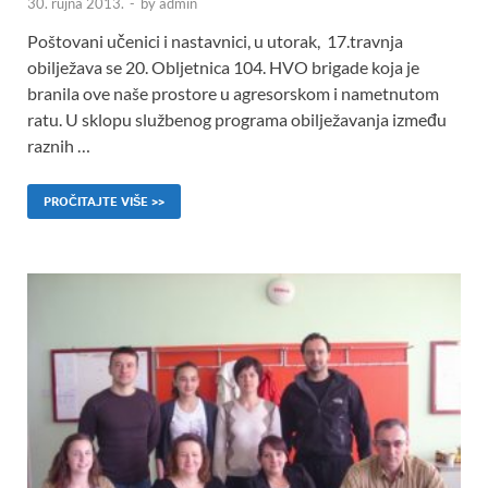
30. rujna 2013.
-
by
admin
Poštovani učenici i nastavnici, u utorak, 17.travnja
obilježava se 20. Obljetnica 104. HVO brigade koja je
branila ove naše prostore u agresorskom i nametnutom
ratu. U sklopu službenog programa obilježavanja između
raznih …
PROČITAJTE VIŠE >>