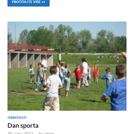
PROČITAJTE VIŠE >>
OBAVIJESTI
Dan sporta
30. rujna 2013.
-
by
admin