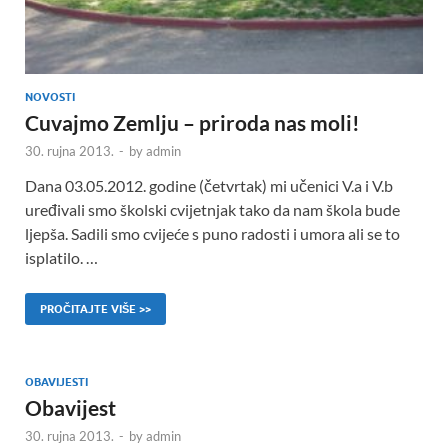
NOVOSTI
Cuvajmo Zemlju – priroda nas moli!
30. rujna 2013.
-
by
admin
Dana 03.05.2012. godine (četvrtak) mi učenici V.a i V.b
uređivali smo školski cvijetnjak tako da nam škola bude
ljepša. Sadili smo cvijeće s puno radosti i umora ali se to
isplatilo. …
PROČITAJTE VIŠE >>
OBAVIJESTI
Obavijest
30. rujna 2013.
-
by
admin