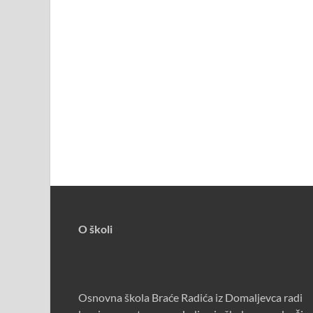
O školi
Osnovna škola Braće Radića iz Domaljevca radi