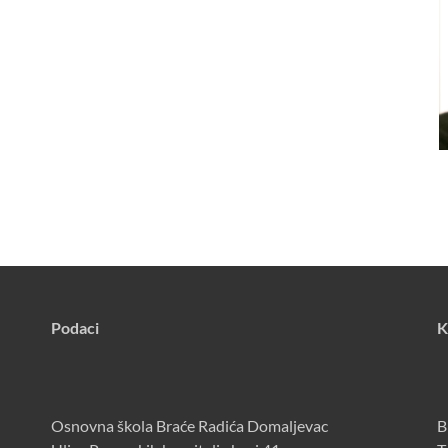
Podaci
K
Osnovna škola Braće Radića Domaljevac
B