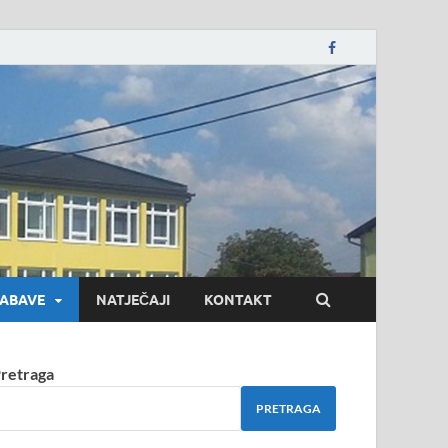
evac
NABAVE
NATJEČAJI
KONTAKT
retraga
PRETRAGA