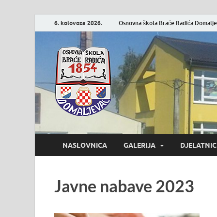
6. kolovoza 2026.
Osnovna škola Braće Radića Domaljev
Osnovna šk
Službena stranica
NASLOVNICA
GALERIJA
DJELATNIC
Javne nabave 2023