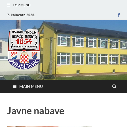
TOP MENU
7. kolovoza 2026.
Osnovna škola
Službena stranica
Braće Radića
Domaljevac
MAIN MENU
Javne nabave