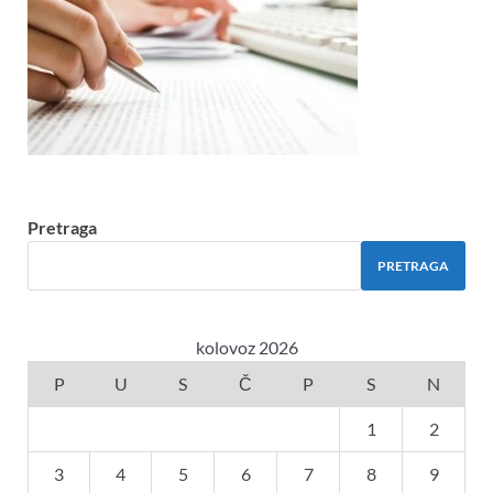
Pretraga
PRETRAGA
kolovoz 2026
P
U
S
Č
P
S
N
1
2
3
4
5
6
7
8
9