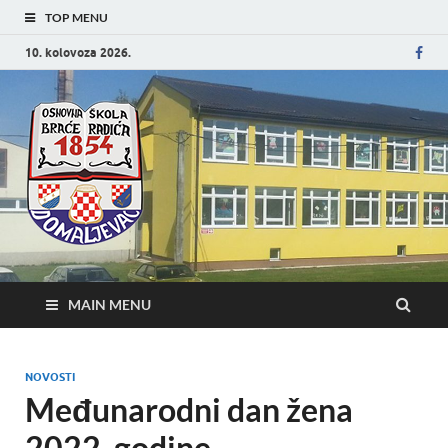
TOP MENU
10. kolovoza 2026.
Osnovna škola
Službena stranica
Braće Radića
Domaljevac
MAIN MENU
NOVOSTI
Međunarodni dan žena
2022. godine