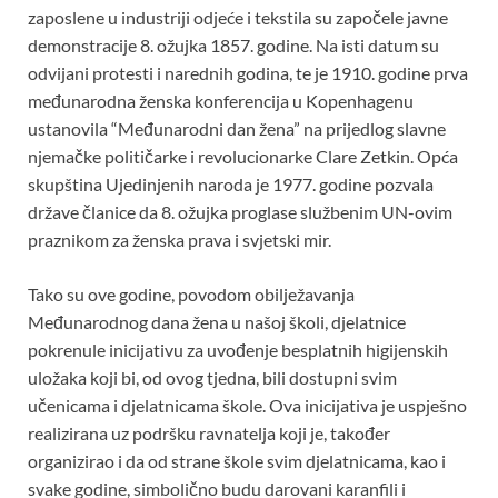
zaposlene u industriji odjeće i tekstila su započele javne
demonstracije 8. ožujka 1857. godine. Na isti datum su
odvijani protesti i narednih godina, te je 1910. godine prva
međunarodna ženska konferencija u Kopenhagenu
ustanovila “Međunarodni dan žena” na prijedlog slavne
njemačke političarke i revolucionarke Clare Zetkin. Opća
skupština Ujedinjenih naroda je 1977. godine pozvala
države članice da 8. ožujka proglase službenim UN-ovim
praznikom za ženska prava i svjetski mir.
Tako su ove godine, povodom obilježavanja
Međunarodnog dana žena u našoj školi, djelatnice
pokrenule inicijativu za uvođenje besplatnih higijenskih
uložaka koji bi, od ovog tjedna, bili dostupni svim
učenicama i djelatnicama škole. Ova inicijativa je uspješno
realizirana uz podršku ravnatelja koji je, također
organizirao i da od strane škole svim djelatnicama, kao i
svake godine, simbolično budu darovani karanfili i