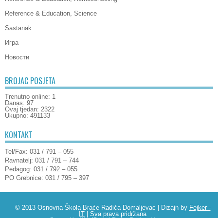
Reference & Education, Science
Sastanak
Игра
Новости
BROJAC POSJETA
Trenutno online: 1
Danas: 97
Ovaj tjedan: 2322
Ukupno: 491133
KONTAKT
Tel/Fax: 031 / 791 – 055
Ravnatelj: 031 / 791 – 744
Pedagog: 031 / 792 – 055
PO Grebnice: 031 / 795 – 397
© 2013 Osnovna Škola Braće Radića Domaljevac | Dizajn by
Fejker -
IT
| Sva prava pridržana